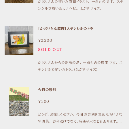
かおりさんの描いた原画イラスト。 一点ものです。 ステ
を受ける。森や山は私には縁遠い場所。 ――――――
ンシルで描いたカナヘビ。 はがきサイズ。
―――― ――いつかくるという災害の「その日」は必ず
果たされる約束のようなもので、わたしたちはその約束
のときのことを、考えようとしたり、考えないようにしたり
【かおりさん原画】ステンシルのトラ
しながら日々生きている。住めなくても住むひと、住め
なくて去らなければならないひと、そんなことは想像で
¥2,200
きない。ただ、約束が果たされることだけを考えて、「そ
SOLD OUT
の瞬間」にそなえて暮らしている。 174ページ（カラーペ
ージ20ページ程度）・B６判
かおりさんからの委託の品。 一点ものの原画です。 ス
テンシルで描いたトラ。（はがきサイズ）
今日の砂利
¥500
どうぞ、お探しください。 今日の砂利を集めたちいさな
写真集。 砂利だけでなく、海藻や木などもあります。 B
6サイズ・24ページ