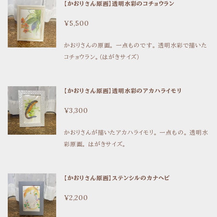
【かおりさん原画】透明水彩のコチョウラン
り、波に乗り、仙台を拠点に、東北地方を歩き回る旅が
待っていた。 （本文より） 砂浜を歩いてはナミノコ貝を
¥5,500
今年は食べたいなと思い、松林を振りかえれば松茸が
食べたいなと思う。オオハクチョウが去年も、そして今
かおりさんの原画。 一点ものです。 透明水彩で描いた
年もいるのだから、きっと去年の五月にここで見たチュ
コチョウラン。（はがきサイズ）
ウシャクシギやキョウジョシギはこの春にも来るだろう。
三度しか来たことのない場所なのに、季節の生き物の
様子に思いをはせるなんて、なんだか地元みたいだ。
【かおりさん原画】透明水彩のアカハライモリ
―――――――――― 鹿の頭骨を撮った写真があ
り、「イルカとかウミガメは海に落ちてるものだからなん
¥3,300
とも思わないけど、森の中で鹿の骨を見たらぎょっとす
ると思う」と話すと、「えっ、イルカとかウミガメもじゅうぶ
かおりさんが描いたアカハライモリ。 一点もの。 透明水
んびっくりするよ！」と言われる。わたしは海が身近なの
彩原画。 はがきサイズ。
で、海で大型の生き物が生き、死ぬその結果が浜に漂
着するのは当たり前だと思っている。死骸が通着の命に
【かおりさん原画】ステンシルのカナヘビ
食われ、分解されていくのも見慣れた現象だ。 だけ
ど、森や山にはほとんど立ち入ることがない。その場所
¥2,200
で見る生き物の姿はいつも生きている。その「生きてい
る姿」しかしらない存在の骨や腐乱した姿はやはり衝撃