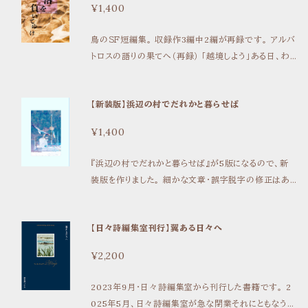
¥1,400
鳥のＳＦ短編集。 収録作3編中2編が再録です。 アルバ
トロスの語りの果てへ（再録） 「越境しよう」ある日、わ
たしのパートナーはそう言った。 売れない作家ノイは、
パートナーで人気の役者ターに誘われて、アルバトロス
【新装版】浜辺の村でだれかと暮らせば
の繁殖ボランティアに参加する。「物語から逃げたい」そ
う、ターは言うけれど……。 レズビアンカップルの物語で
¥1,400
す。 単品の在庫がまだ数冊あります→https://yomin
omike.official.ec/items/79247677 深潭を曠野に
『浜辺の村でだれかと暮らせば』が5版になるので、新
追う（新作） 人間がその他の生き物を「乗り物」として改
装版を作りました。 細かな文章・誤字脱字の修正はあり
造し、利用する技術が開発された世界。 突如暴走した
ますが、旧版『浜辺の村でだれかと暮らせば』から変更
首都発高級夜行列車を追うことになったパイロット・ナ
がある点は4点です 1、番外編『浜辺の村のおおみそ
ブキは追跡中、相棒で飛空挺のアマツバメが負傷して
【日々詩編集室刊行】翼ある日々へ
か』を収録 2、「新装版あとがき」の追加 3、カバー・本
曠野のど真ん中に放り出されてしまった。 都市と周縁の
体デザインが変わりました。 4、筆者の地元の鳥への解
地、人間と自然。巨大な力を持つもの、その力が振るわ
¥2,200
像度が高まったため、登場する鳥の種類に変更があり
れることで押しつぶされるものたちの軋轢について。 お
ます。 ※ストーリーに変更はありません。 ――――――
お、同胞よ、父の言葉よ（再録） 「おまえなら、飛べるか
2023年9月・日々詩編集室から刊行した書籍です。 2
―――――― 「だれかと暮らす気、ない？」 父が死に、
らだよ。……なあ、おれが育てたなかで、もっとも人間た
025年5月、日々詩編集室が急な閉業それにともなう契