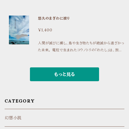
浜辺の村でひとりで暮らす漁師・日和の家にやってきた
ちのために蛇を狩りつづけ、なんのうたがいもなく一族
約解除となりました。こちらは著者献本在庫分の販売で
のは都会からの移住者・八尋。 人付き合いが得意じゃ
に蛇の肉を分配しているおれのひな。おまえが、おれの
す。（流通お取り扱いしていただいている書店さんもま
なくて、村の役に立つ技術も持っていない。 市役所から
悠久のまぎわに渡り
死骸を棄てにいくんだよ」 人類とともに船に乗り、ある
だたくさんありますので、定価での頒布となります） 孤
は二人の暮らしを発信しろとか、もっと交流しろとか言
惑星へとやってきた隼族。蛇の棲むその土地で、隼族の
伏澤つたゐ ネイチャーフォトライティングエッセイ集。 ミ
われるけれど……。 それでもおれたちはこの場所で生き
¥1,400
男たちは蛇を狩り人間と女を守り、女たちは森で卵を生
ソサザイ、ハシブトガラ、ナベヅル、……冬になれば飛来
ていく。 三重県・志摩地方の漁村を舞台にした小説。
んで暮らしていた。 ある日、抱卵と育雛を担う「かつて
するカモたち。旅をして／あるいは旅をせずに鳥を探し
※感染症の描写があります Ｂ6サイズ／126ページ／オ
人間が滅びに瀕し、鳥や生き物たちが絶滅から遠ざかっ
男だったもの」――父の死骸を、棄てに行くことになっ
た日々について。 祝福、言祝ぐ――「人間に見つめられ
ンデマンド印刷
た未来。 電柱で生まれたコウノトリの「わたし」は、旅に
た、一族で一番の蛇狩りの男の物語。 ※黒田八束さん
ること」は、鳥たちにとって本来有益に働くことのない出
出る。オスと出会い、卵を生むことになれば多くの場合
のサークルおざぶとん刊行の「家父長制アンソロジー
来事だ。 鳥たちと生息地を同じくする人間として「見る
旅は終わる、と父母は言う。 湖に通うオオワシの媼、二
『父親の死体を棄てにいく』に寄稿した作品です。→htt
こと」の功罪を問うネイチャーフォトライティングエッセイ
羽のメスで子育てをするライチョウ、直立不動の同族を
もっと見る
ps://ozabuton.base.shop/items/86006772 B6
集。 ミソサザイのクソデカボイス メスのいない世界 あ
慕う海の鳥、――。 人間が滅びから遠ざけようとした鳥
／140ページ／オンデマンド
るいはバードウォッチングにおける存在の消去 鳥たちの
たちの痛み、そして、絶滅寸前の人間たちの修復の物
おくりもの 翼ある日々へ リソグラフ印刷による写真を
語。
収録。 A5版／リソグラフ印刷／104ページ
CATEGORY
幻想小説