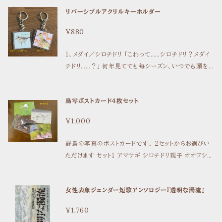
に！ A4サイズ メダイチドリ・シロチドリの写真のクリア
リバーシブルアクリルキーホルダー
ファイル 写真撮影：孤伏澤つたゐ
¥880
１、メダイ／シロチドリ 「これって……シロチドリ？メダイ
チドリ……？」 何年見てても毎シーズン、いつでも頭を
悩ませるそっくりさん。 そんなとき、眺めるとちょっと安
心？ 横からの姿をリバーシブルでアクリルキーホルダ
鳥写ポストカード４枚セット
ーにしました。 大丈夫、迷うのはあなただけじゃない！
２、ムナグロ夏／冬 夏と冬で、がらりと印象を変えるム
¥1,000
ナグロ。 おんなじ鳥だっていまだに信じられない…！ そ
んな不思議が一個のアクリルキーホルダーになりまし
野鳥の写真のポストカードです。 ２セットからお選びい
た！ ダイゼンと迷ったときに、眺めるとちょっと安心？！
ただけます セット１ アマサギ シロチドリ親子 オオワシ
鳥の不思議や不安にそっと寄り添う、かわいいリバーシ
ヒヨドリ セット２ シロチドリ親子 シロチドリとちょうちょ
ブルアクリルキーホルダーです。 サイズは４㎝×４㎝
二羽のシロチドリ ミユビシギ ４種類のセットです。 上記
女性表象ジェンダー短歌アンソロジー『透明な濁流』
の組み合わせ以外で、４枚ほしいよ！という希望がある
ばあいは、備考欄に種類をご記入ください。
¥1,760