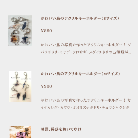
願う かおり 解凍小説 不滅の少女のゆくところ
ているのに、一部の発言力が強い人たちを中心とした
孤伏澤つたゐ 文庫サイズ 120ページ カバー付き
「界隈」が出来上がっていて、参入しづらい。 こんな場
かわいい鳥のアクリルキーホルダー（Sサイズ）
面、見たことありませんか？ クィア・フェミニズムの「界
隈」に焦点を当て、問題意識を持つ3人が集まり、現状
¥880
や問題点などを話し合う座談会を行いました。より良い
界隈を求めて、それぞれの立場・視点からこの問題につ
かわいい鳥の写真で作ったアクリルキーホルダー！ ツ
いて考えてみました。 【目次】 はじめに 孤伏澤つたゐ
バメチドリ・ミサゴ・クロサギ・メダイチドリの四種類があ
＜座談会＞ 3人が認識する、クィアコミュニティの問題
ります。 サイズは4㎝×4㎝。鞄などのワンポイント、鍵に
一部の人たちによる「クィア」「フェミニズム」の占有 批
取り付けたり、目印にどうぞ！
判や対話ができない関係性 ZINEを作るということ 批
かわいい鳥のアクリルキーホルダー（Mサイズ）
判を受け入れられない 受け身のとれなさはどこから？
多様な人がいる社会だからこそ、対話が必要なのに 界
¥990
隈への期待と諦め オルタナティブな場所をつくる 書店
と作り手の関係 お友達じゃないと参加できない？ より
かわいい鳥の写真で作ったアクリルキーホルダー！ セ
良い界隈を求めて 付録：クィアコミュニティと既得権
イタカシギ・カワウ・オオミズナギドリ・チュウシャクシギ
益 元気のないおさむ おわりに ayano
の四種類があります。 サイズは5㎝×5㎝。鞄などのワン
ポイント、鍵に取り付けたり、目印にどうぞ！
曠野、碧落を負いてゆけ