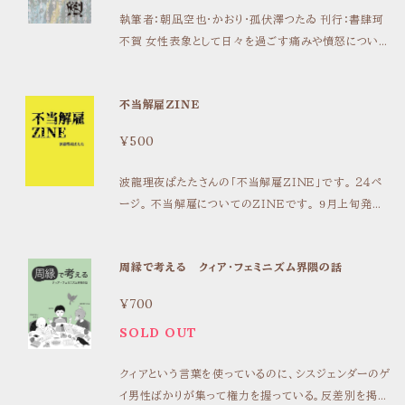
執筆者：朝凪空也・かおり・孤伏澤つたゐ 刊行：書肆珂
不賀 女性表象として日々を過ごす痛みや憤怒について
のジェンダー短歌や解凍小説を収録. こんなにもロール
を押し付けられるのにリセットできないゲームは続く 存
不当解雇ＺＩＮＥ
在を透明にされ目の前の店員は決して私を見ない 「旧
姓を証明できる書類をお持ちください」嫌いな言葉
¥500
「ガチャガチャカプセル」朝凪空也 我が祖母は書かれ
てをらぬ海女はみな健常者だと聞き書きの言ふ スパイ
波龍理夜ぱたたさんの「不当解雇ＺＩＮＥ」です。 ２４ペ
クも買えず裸足で走ってくなのに追い風参考記録 やさ
ージ。 不当解雇についてのＺＩＮＥです。 9月上旬発送
しさはおまえに都合よく毛並み整えられて自由を名乗る
予定
「フィクション（ノンフィクション）」孤伏澤つたゐ こ
の国を滅ぼしたいと思いつつまだ両膝を揃えて座る 私
周縁で考える クィア・フェミニズム界隈の話
にも特権があり想像のノーマンズランドの砂漠の熱さ
好きなのはビー玉 性別も性愛もないものとして生まれ
¥700
たかった 「世界の再生または滅びを願う」かおり 目
SOLD OUT
次 ガチャガチャカプセル 朝凪空也 解凍小説
鰹節とローズクォーツ 孤伏澤つたゐ フィクション（ノンフ
クィアという言葉を使っているのに、シスジェンダーのゲ
ィクション） 孤伏澤つたゐ 世界の再生または滅びを
イ男性ばかりが集って権力を握っている。反差別を掲げ