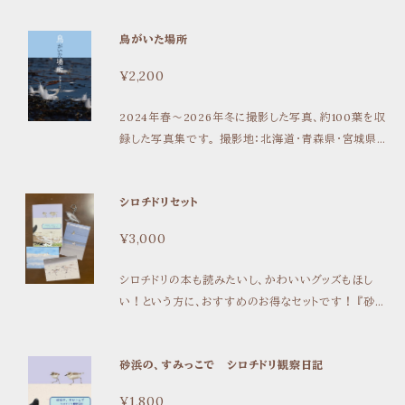
鳥がいた場所
¥2,200
2024年春～2026年冬に撮影した写真、約100葉を収
録した写真集です。 撮影地：北海道・青森県・宮城県・
東京都・岐阜県・愛知県・三重県・奈良県・滋賀県 オン
デマンド／A5／104頁 カメラ、写真という文明は奇妙
シロチドリセット
なものだ。 わたしが見たもの、景色を、その場にいな
かっただれかに、かぎりなく近いものとして示すことが
¥3,000
できるのだから。 けれど、そこにあるのは、いまではな
く、未来でもない。過去、である。 この書物がいだい
シロチドリの本も読みたいし、かわいいグッズもほし
ている写真は、かつて鳥がいた場所、の写真でしかな
い！という方に、おすすめのお得なセットです！ 『砂浜
い。 たとえすべてのページに、鳥の姿がうつっていた
の、すみっこで シロチドリ観察日記』 シロチドリアクリ
としても。
ルキーホルダー（シロチドリ親子/鋭いシロチドリから選
砂浜の、すみっこで シロチドリ観察日記
べます） シロチドリポストカード３種類 （定価3900円→
3000円）
¥1,800