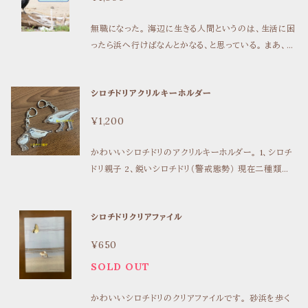
無職になった。 海辺に生きる人間というのは、生活に困
ったら浜へ行けばなんとかなる、と思っている。 まあ、暇
だし、とりあえず浜でもいっとくか。 砂浜を歩いている
と、ピュイっという鳴き声とともに一羽の鳥が足下に飛び
シロチドリアクリルキーホルダー
出してきた。 翼をひろげて、バタバタともがいて、こっち
をにらんでいる。 ――鳥は、シロチドリだった。 知る、と
¥1,200
いうことは、不安や悲しみを、ひとつ多く、拾ってしまう
行為ではないかと思う。 二〇二五年初夏、そして夏。砂
かわいいシロチドリのアクリルキーホルダー。 1、シロチ
浜のすみっこで、シロチドリたちをながめつづけてきた
ドリ親子 2、鋭いシロチドリ（警戒態勢） 現在二種類あ
記録。 三万字程度のエッセイ、フルカラー写真29頁。
ります。 サイズは4.5㎝×7㎝。裏面クリア加工で、印刷
が剥がれにくい使用です。
シロチドリクリアファイル
¥650
SOLD OUT
かわいいシロチドリのクリアファイルです。 砂浜を歩く